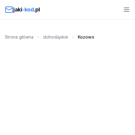
Przejdź do treści
jaki
-kod
.pl
Strona główna
dolnośląskie
Kozowo