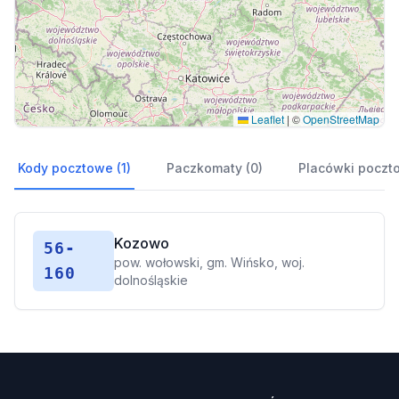
Leaflet
|
©
OpenStreetMap
Kody pocztowe (1)
Paczkomaty (0)
Placówki poczt
Kozowo
56-
pow. wołowski, gm. Wińsko, woj.
160
dolnośląskie