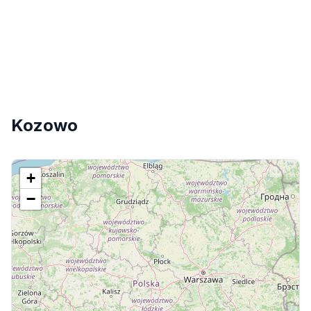
Kozowo
+
−