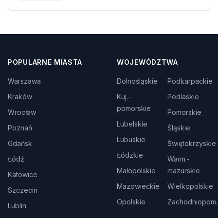
POPULARNE MIASTA
WOJEWÓDZTWA
Warszawa
Dolnośląskie
Podkarpackie
Kraków
Kuj.-
Podlaskie
pomorskie
Wrocław
Pomorskie
Lubelskie
Poznań
Śląskie
Lubuskie
Gdańsk
Świętokrzyskie
Łódzkie
Łódź
Warm.-
Małopolskie
mazurskie
Katowice
Mazowieckie
Wielkopolskie
Szczecin
Opolskie
Zachodniopom.
Lublin