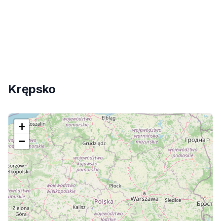
Krępsko
+
−