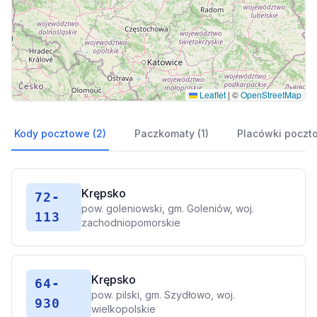
Leaflet
|
©
OpenStreetMap
Kody pocztowe (2)
Paczkomaty (1)
Placówki poczt
Krępsko
72-
pow. goleniowski, gm. Goleniów, woj.
113
zachodniopomorskie
Krępsko
64-
pow. pilski, gm. Szydłowo, woj.
930
wielkopolskie