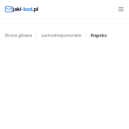
Przejdź do treści
jaki
-kod
.pl
Strona główna
zachodniopomorskie
Krępsko