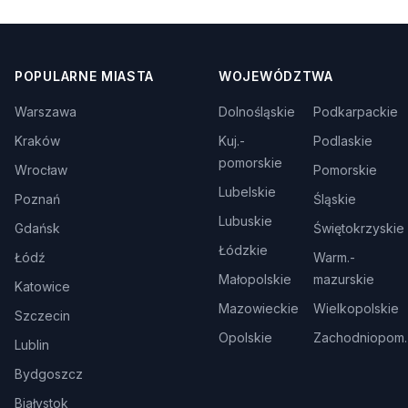
POPULARNE MIASTA
WOJEWÓDZTWA
Warszawa
Dolnośląskie
Podkarpackie
Kraków
Kuj.-
Podlaskie
pomorskie
Wrocław
Pomorskie
Lubelskie
Poznań
Śląskie
Lubuskie
Gdańsk
Świętokrzyskie
Łódzkie
Łódź
Warm.-
Małopolskie
mazurskie
Katowice
Mazowieckie
Wielkopolskie
Szczecin
Opolskie
Zachodniopom.
Lublin
Bydgoszcz
Białystok