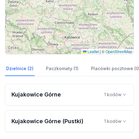
Leaflet
|
©
OpenStreetMap
Dzielnice (2)
Paczkomaty (1)
Placówki pocztowe (0
Kujakowice Górne
1 kodów
Kujakowice Górne (Pustki)
1 kodów