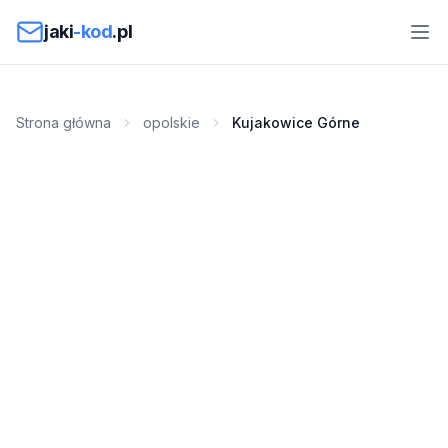
Przejdź do treści
jaki
-kod
.pl
Strona główna
opolskie
Kujakowice Górne