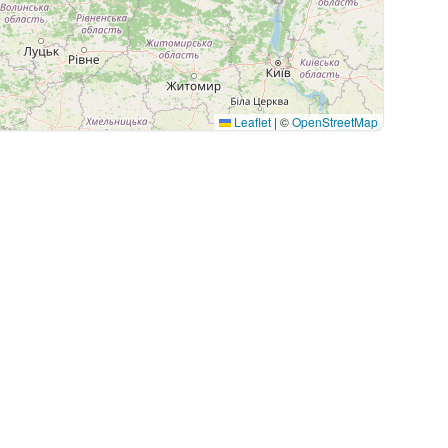
Leaflet
|
©
OpenStreetMap