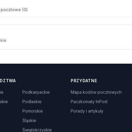
 pocztowe (0)
skie
DZTWA
PRZYDATNE
ie
Podkarpackie
Mapa kodów pocztowych
skie
Podlaskie
Paczkomaty InPost
Pomorskie
Porady i artykuły
Śląskie
Świętokrzyskie