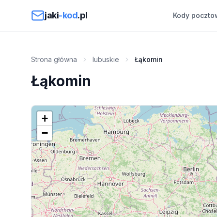
Przejdź do treści
jaki
-kod
.pl
Kody poczto
Strona główna
lubuskie
Łąkomin
Łąkomin
+
−