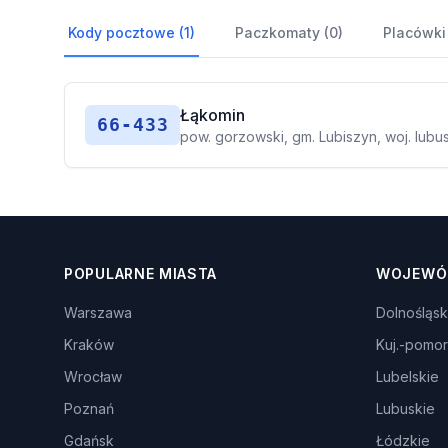
Kody pocztowe (1)
Paczkomaty (0)
Placówki
Łąkomin
66-433
pow. gorzowski, gm. Lubiszyn, woj. lubu
POPULARNE MIASTA
WOJEWÓ
Warszawa
Dolnośląsk
Kraków
Kuj.-pomor
Wrocław
Lubelskie
Poznań
Lubuskie
Gdańsk
Łódzkie