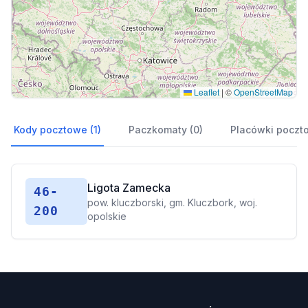
Leaflet
|
©
OpenStreetMap
Kody pocztowe (1)
Paczkomaty (0)
Placówki poczt
Ligota Zamecka
46-
pow. kluczborski, gm. Kluczbork, woj.
200
opolskie