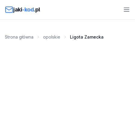
Przejdź do treści
jaki
-kod
.pl
Strona główna
opolskie
Ligota Zamecka