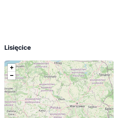
Lisięcice
+
−