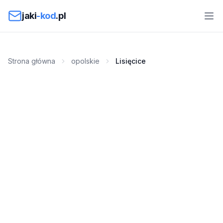
Przejdź do treści
jaki
-kod
.pl
Strona główna
opolskie
Lisięcice