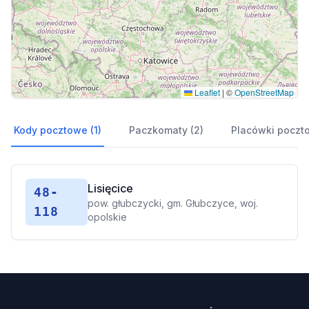
Leaflet
|
©
OpenStreetMap
Kody pocztowe (1)
Paczkomaty (2)
Placówki poczt
Lisięcice
48-
pow. głubczycki, gm. Głubczyce, woj.
118
opolskie