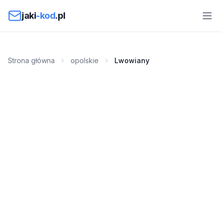
Przejdź do treści
jaki
-kod
.pl
Strona główna
opolskie
Lwowiany