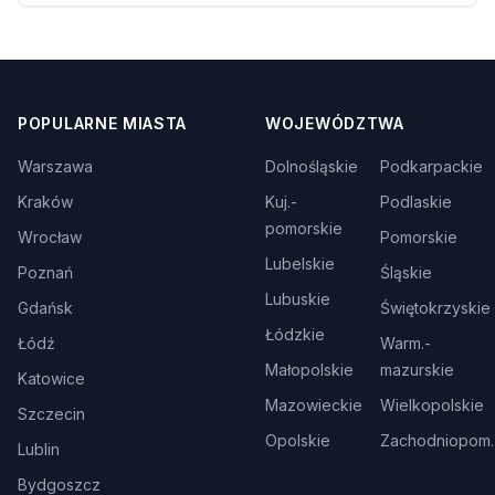
POPULARNE MIASTA
WOJEWÓDZTWA
Warszawa
Dolnośląskie
Podkarpackie
Kraków
Kuj.-
Podlaskie
pomorskie
Wrocław
Pomorskie
Lubelskie
Poznań
Śląskie
Lubuskie
Gdańsk
Świętokrzyskie
Łódzkie
Łódź
Warm.-
Małopolskie
mazurskie
Katowice
Mazowieckie
Wielkopolskie
Szczecin
Opolskie
Zachodniopom.
Lublin
Bydgoszcz