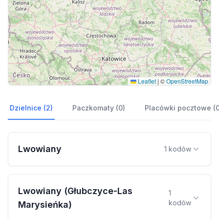
Leaflet
|
©
OpenStreetMap
Dzielnice (2)
Paczkomaty (0)
Placówki pocztowe (0
Lwowiany
1 kodów
Lwowiany (Głubczyce-Las
1
kodów
Marysieńka)