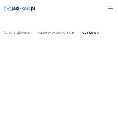
Przejdź do treści
jaki
-kod
.pl
Strona główna
kujawsko-pomorskie
Łyskowo