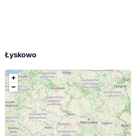
Łyskowo
+
−