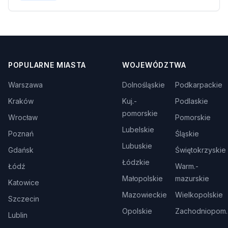
POPULARNE MIASTA
WOJEWÓDZTWA
Warszawa
Dolnośląskie
Podkarpackie
Kraków
Kuj.-
Podlaskie
pomorskie
Wrocław
Pomorskie
Lubelskie
Poznań
Śląskie
Lubuskie
Gdańsk
Świętokrzyskie
Łódzkie
Łódź
Warm.-
Małopolskie
mazurskie
Katowice
Mazowieckie
Wielkopolskie
Szczecin
Opolskie
Zachodniopom.
Lublin