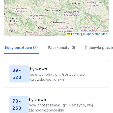
Leaflet
|
©
OpenStreetMap
Kody pocztowe (2)
Paczkomaty (0)
Placówki poczt
Łyskowo
89-
pow. tucholski, gm. Gostycyn, woj.
520
kujawsko-pomorskie
Łyskowo
73-
pow. choszczeński, gm. Pełczyce, woj.
260
zachodniopomorskie