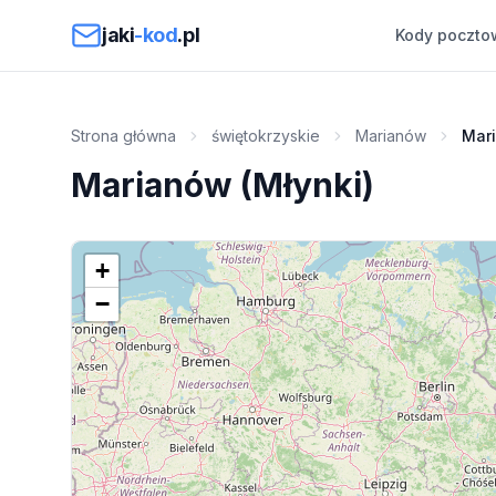
Przejdź do treści
jaki
-kod
.pl
Kody poczto
Strona główna
świętokrzyskie
Marianów
Mari
Marianów (Młynki)
+
−