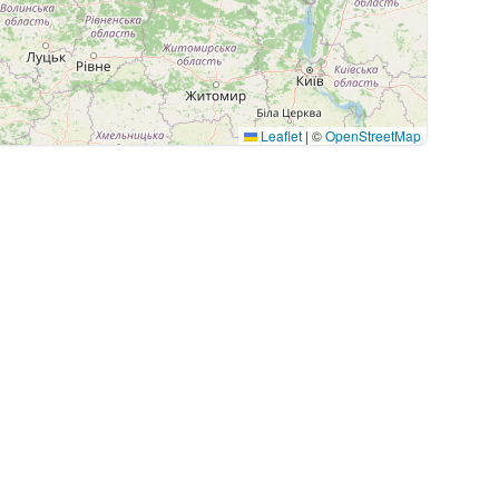
Leaflet
|
©
OpenStreetMap