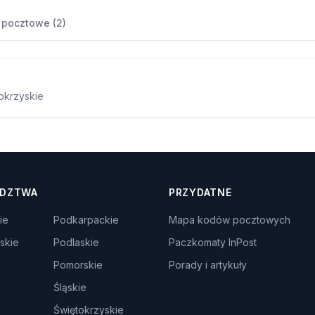
 pocztowe (2)
tokrzyskie
DZTWA
PRZYDATNE
ie
Podkarpackie
Mapa kodów pocztowych
skie
Podlaskie
Paczkomaty InPost
Pomorskie
Porady i artykuły
Śląskie
Świętokrzyskie