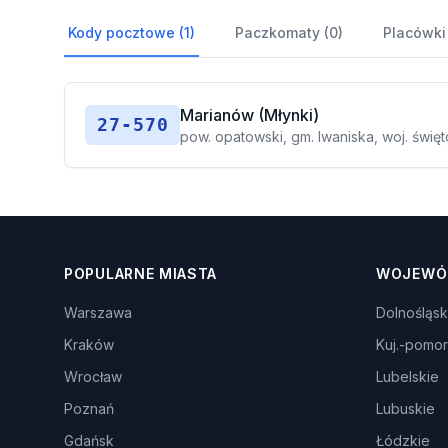
Kody pocztowe (1)
Paczkomaty (0)
Placówki
Marianów (Młynki)
27-570
pow. opatowski, gm. Iwaniska, woj. świę
POPULARNE MIASTA
WOJEWÓ
Warszawa
Dolnośląsk
Kraków
Kuj.-pomor
Wrocław
Lubelskie
Poznań
Lubuskie
Gdańsk
Łódzkie