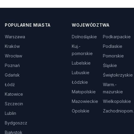
POPULARNE MIASTA
WOJEWÓDZTWA
Warszawa
Dolnośląskie
Podkarpackie
Kraków
Kuj.-
Podlaskie
pomorskie
Wrocław
Pomorskie
Lubelskie
Poznań
Śląskie
Lubuskie
Gdańsk
Świętokrzyskie
Łódzkie
Łódź
Warm.-
Małopolskie
mazurskie
Katowice
Mazowieckie
Wielkopolskie
Szczecin
Opolskie
Zachodniopom.
Lublin
Bydgoszcz
Białystok