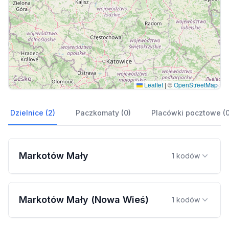
Leaflet
|
©
OpenStreetMap
Dzielnice (2)
Paczkomaty (0)
Placówki pocztowe (0
Markotów Mały
1 kodów
Markotów Mały (Nowa Wieś)
1 kodów