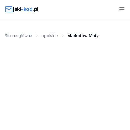
Przejdź do treści
jaki
-kod
.pl
Strona główna
opolskie
Markotów Mały