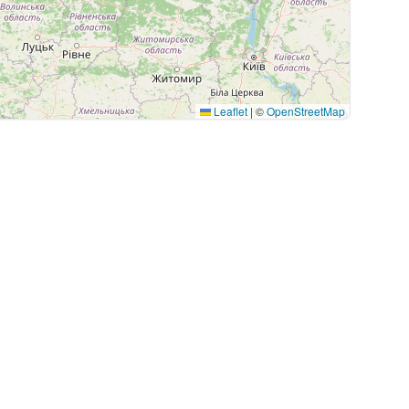
Leaflet
|
©
OpenStreetMap