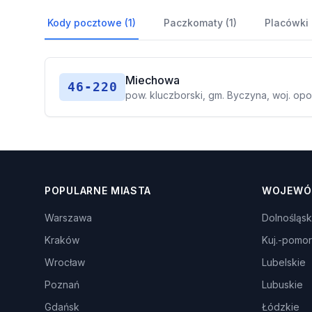
Kody pocztowe (1)
Paczkomaty (1)
Placówki
Miechowa
46-220
pow. kluczborski, gm. Byczyna, woj. opo
POPULARNE MIASTA
WOJEWÓ
Warszawa
Dolnośląsk
Kraków
Kuj.-pomor
Wrocław
Lubelskie
Poznań
Lubuskie
Gdańsk
Łódzkie