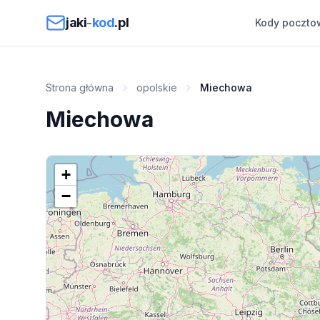
Przejdź do treści
jaki
-kod
.pl
Kody poczto
Strona główna
opolskie
Miechowa
Miechowa
+
−