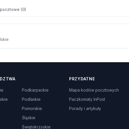
 pocztowe (0)
lskie
DZTWA
PRZYDATNE
ie
Podkarpackie
Mapa kodów pocztowych
skie
Podlaskie
Paczkomaty InPost
Pomorskie
Porady i artykuły
Śląskie
Świętokrzyskie