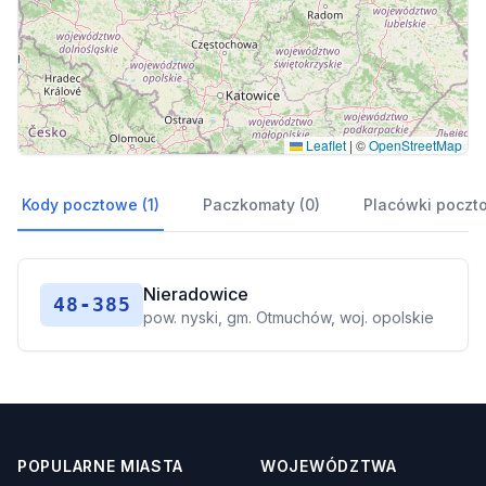
Leaflet
|
©
OpenStreetMap
Kody pocztowe (1)
Paczkomaty (0)
Placówki poczt
Nieradowice
48-385
pow. nyski, gm. Otmuchów, woj. opolskie
POPULARNE MIASTA
WOJEWÓDZTWA