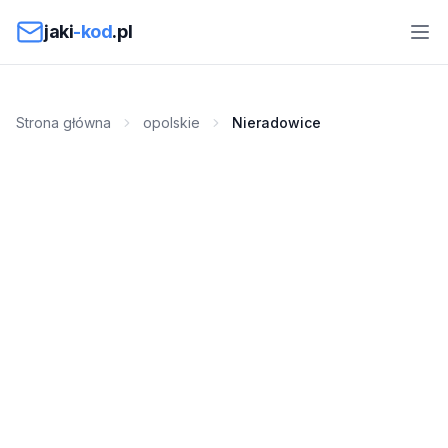
Przejdź do treści
jaki
-kod
.pl
Strona główna
opolskie
Nieradowice