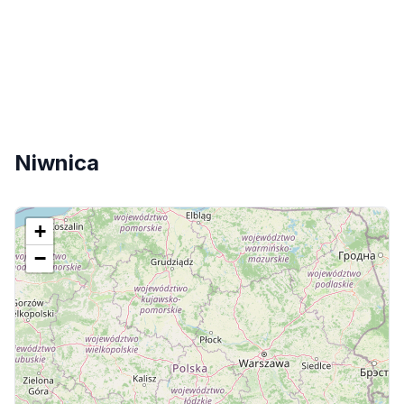
Niwnica
+
−