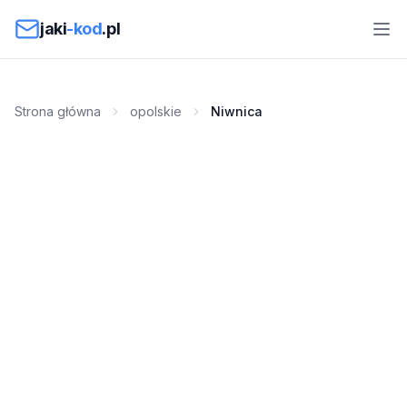
Przejdź do treści
jaki
-kod
.pl
Strona główna
opolskie
Niwnica