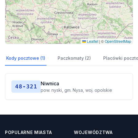
Leaflet
|
©
OpenStreetMap
Kody pocztowe (1)
Paczkomaty (2)
Placówki poczto
Niwnica
48-321
pow. nyski, gm. Nysa, woj. opolskie
POPULARNE MIASTA
WOJEWÓDZTWA