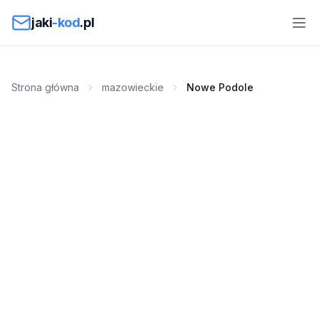
Przejdź do treści
jaki
-kod
.pl
Strona główna
mazowieckie
Nowe Podole