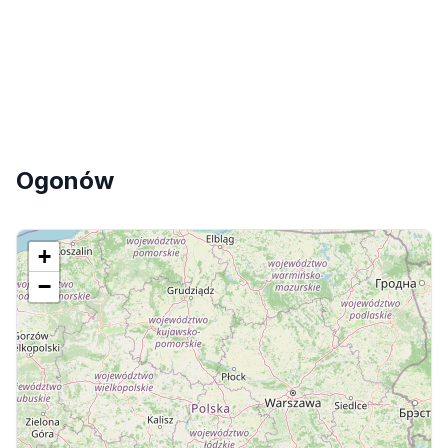
Ogonów
+
−