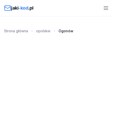
Przejdź do treści
jaki
-kod
.pl
Strona główna
opolskie
Ogonów