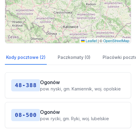
Leaflet
|
©
OpenStreetMap
Kody pocztowe (2)
Paczkomaty (0)
Placówki poczt
Ogonów
48-388
pow. nyski, gm. Kamiennik, woj. opolskie
Ogonów
08-500
pow. rycki, gm. Ryki, woj. lubelskie