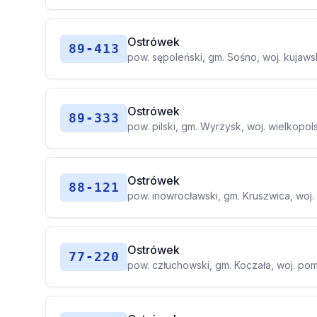
Ostrówek
89-413
pow. sępoleński, gm. Sośno, woj. kujaw
Ostrówek
89-333
pow. pilski, gm. Wyrzysk, woj. wielkopol
Ostrówek
88-121
pow. inowrocławski, gm. Kruszwica, woj
Ostrówek
77-220
pow. człuchowski, gm. Koczała, woj. po