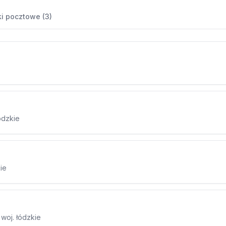
i pocztowe (3)
ódzkie
kie
woj. łódzkie