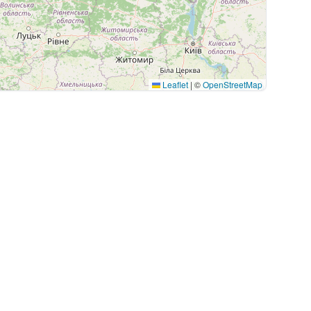
Leaflet
|
©
OpenStreetMap