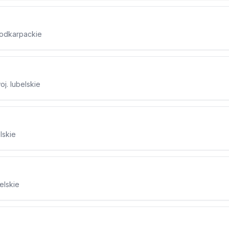
podkarpackie
j. lubelskie
lskie
elskie