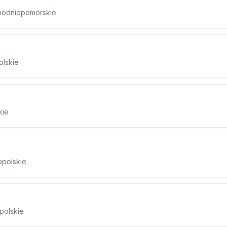
achodniopomorskie
olskie
kie
opolskie
polskie