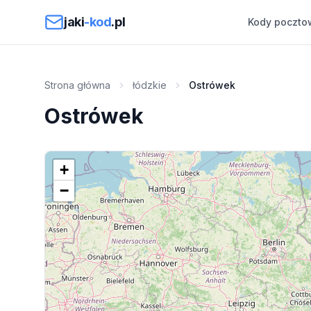
Przejdź do treści
jaki
-kod
.pl
Kody poczto
Strona główna
łódzkie
Ostrówek
Ostrówek
+
−