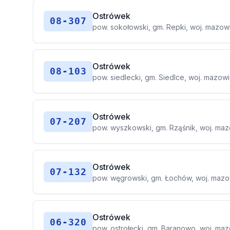
Ostrówek
08-307
pow. sokołowski, gm. Repki, woj. mazow
Ostrówek
08-103
pow. siedlecki, gm. Siedlce, woj. mazow
Ostrówek
07-207
pow. wyszkowski, gm. Rząśnik, woj. ma
Ostrówek
07-132
pow. węgrowski, gm. Łochów, woj. mazo
Ostrówek
06-320
pow. ostrołęcki, gm. Baranowo, woj. ma