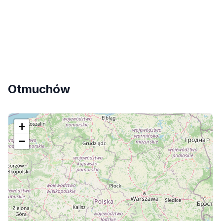
Otmuchów
+
−