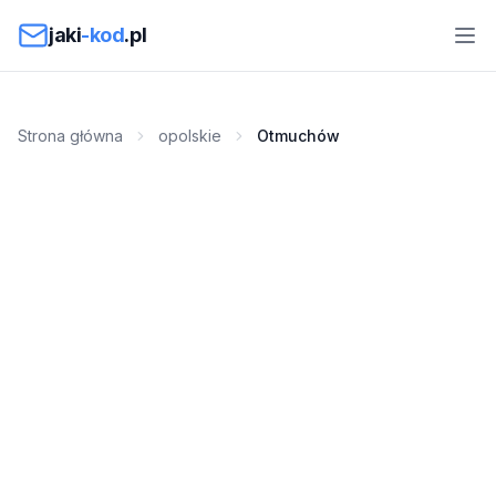
Przejdź do treści
jaki
-kod
.pl
Strona główna
opolskie
Otmuchów