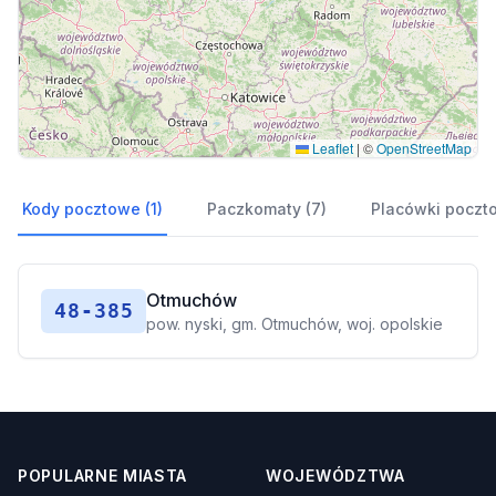
Leaflet
|
©
OpenStreetMap
Kody pocztowe (1)
Paczkomaty (7)
Placówki poczto
Otmuchów
48-385
pow. nyski, gm. Otmuchów, woj. opolskie
POPULARNE MIASTA
WOJEWÓDZTWA