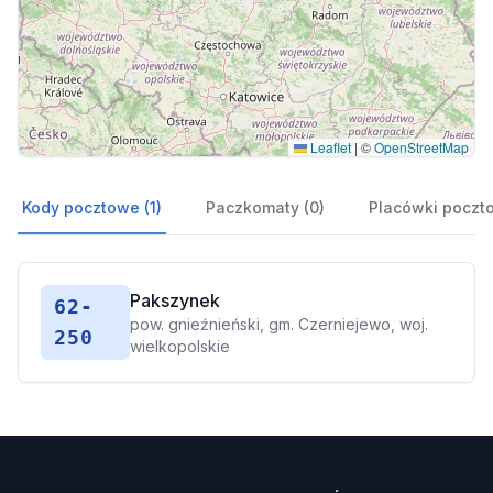
Leaflet
|
©
OpenStreetMap
Kody pocztowe (1)
Paczkomaty (0)
Placówki poczt
Pakszynek
62-
pow. gnieźnieński, gm. Czerniejewo, woj.
250
wielkopolskie