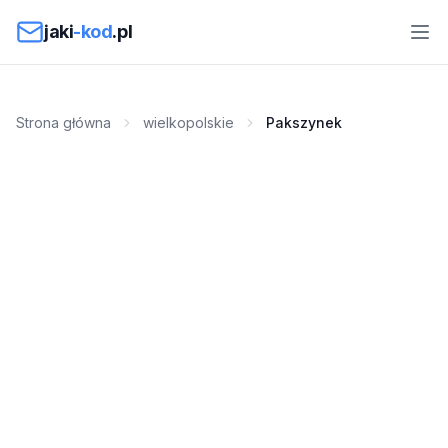
Przejdź do treści
jaki
-kod
.pl
Strona główna
wielkopolskie
Pakszynek