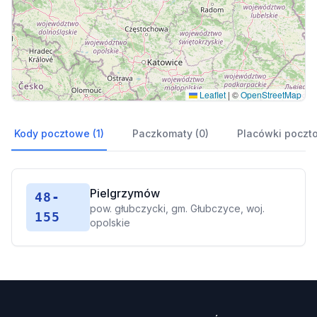
Leaflet
|
©
OpenStreetMap
Kody pocztowe (1)
Paczkomaty (0)
Placówki poczt
Pielgrzymów
48-
pow. głubczycki, gm. Głubczyce, woj.
155
opolskie