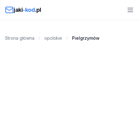
Przejdź do treści
jaki
-kod
.pl
Strona główna
opolskie
Pielgrzymów