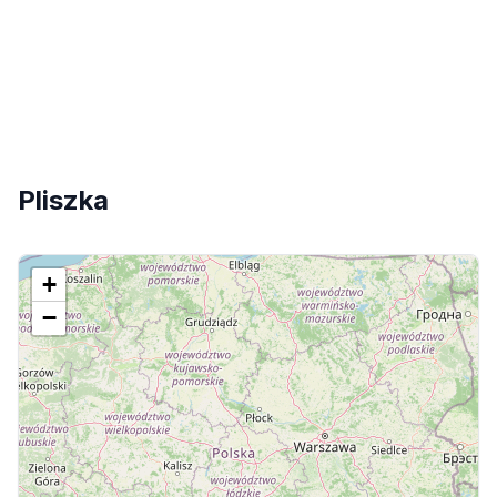
Pliszka
+
−