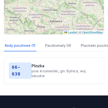
Leaflet
|
©
OpenStreetMap
Kody pocztowe (1)
Paczkomaty (0)
Placówki poczt
Pliszka
66-
pow. krośnieński, gm. Bytnica, woj.
630
lubuskie