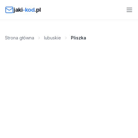
Przejdź do treści
jaki
-kod
.pl
Strona główna
lubuskie
Pliszka