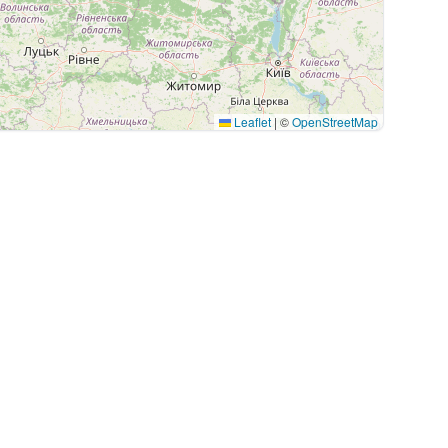
Leaflet
|
©
OpenStreetMap