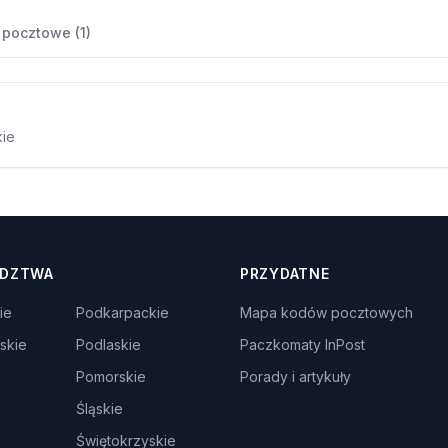
 pocztowe (1)
kie
DZTWA
PRZYDATNE
ie
Podkarpackie
Mapa kodów pocztowych
skie
Podlaskie
Paczkomaty InPost
Pomorskie
Porady i artykuły
Śląskie
Świętokrzyskie