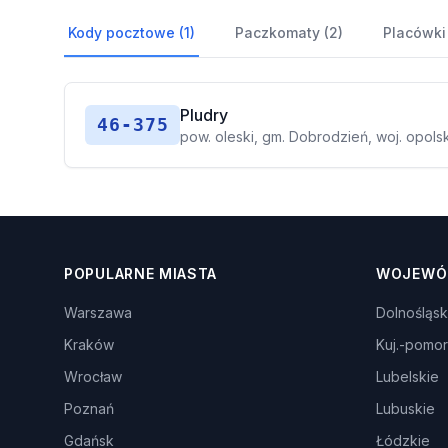
Kody pocztowe (1)
Paczkomaty (2)
Placówki
Pludry
46-375
pow. oleski, gm. Dobrodzień, woj. opols
POPULARNE MIASTA
WOJEWÓ
Warszawa
Dolnośląsk
Kraków
Kuj.-pomor
Wrocław
Lubelskie
Poznań
Lubuskie
Gdańsk
Łódzkie