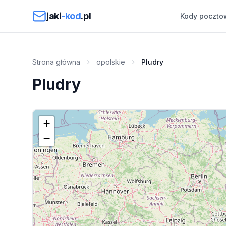
Przejdź do treści
jaki
-kod
.pl
Kody poczto
Strona główna
opolskie
Pludry
Pludry
+
−