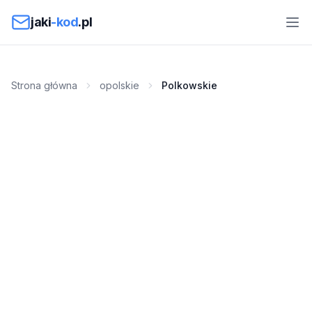
Przejdź do treści
jaki
-kod
.pl
Strona główna
opolskie
Polkowskie