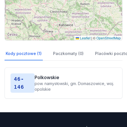
Leaflet
|
©
OpenStreetMap
Kody pocztowe (1)
Paczkomaty (0)
Placówki poczt
Polkowskie
46-
pow. namysłowski, gm. Domaszowice, woj.
146
opolskie