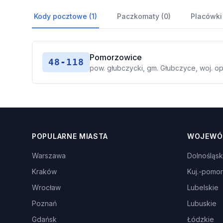
Kody pocztowe (1)
Paczkomaty (0)
Placówki
Pomorzowice
48-118
pow. głubczycki, gm. Głubczyce, woj. op
POPULARNE MIASTA
WOJEWÓ
Warszawa
Dolnośląsk
Kraków
Kuj.-pomor
Wrocław
Lubelskie
Poznań
Lubuskie
Gdańsk
Łódzkie