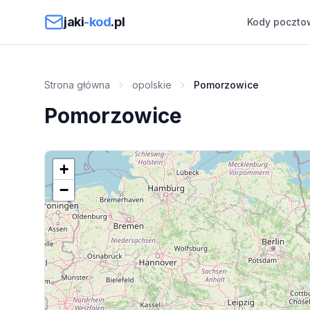
Przejdź do treści
jaki
-kod
.pl
Kody poczto
Strona główna
opolskie
Pomorzowice
Pomorzowice
+
−