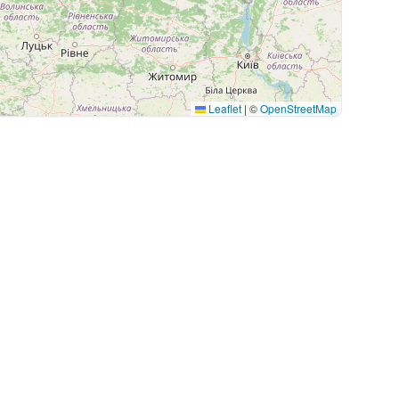
Leaflet
|
©
OpenStreetMap