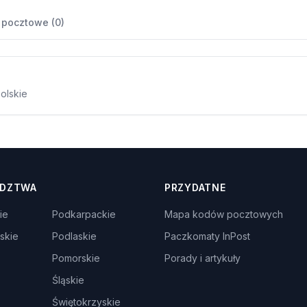
 pocztowe (0)
olskie
DZTWA
PRZYDATNE
ie
Podkarpackie
Mapa kodów pocztowych
skie
Podlaskie
Paczkomaty InPost
Pomorskie
Porady i artykuły
Śląskie
Świętokrzyskie