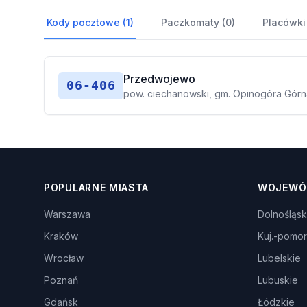
Kody pocztowe (1)
Paczkomaty (0)
Placówki
Przedwojewo
06-406
pow. ciechanowski, gm. Opinogóra Górn
POPULARNE MIASTA
WOJEWÓ
Warszawa
Dolnośląsk
Kraków
Kuj.-pomor
Wrocław
Lubelskie
Poznań
Lubuskie
Gdańsk
Łódzkie