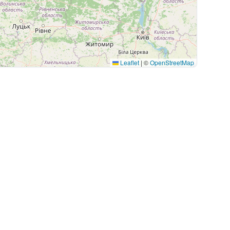
Leaflet
|
©
OpenStreetMap