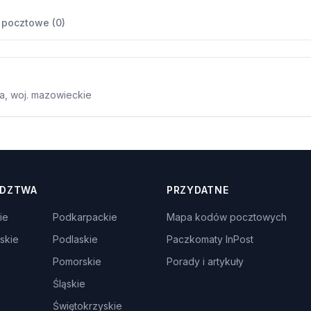
 pocztowe (0)
a, woj. mazowieckie
DZTWA
PRZYDATNE
ie
Podkarpackie
Mapa kodów pocztowych
skie
Podlaskie
Paczkomaty InPost
Pomorskie
Porady i artykuły
Śląskie
Świętokrzyskie