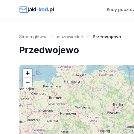
Przejdź do treści
jaki
-kod
.pl
Kody poczto
Strona główna
mazowieckie
Przedwojewo
Przedwojewo
+
−