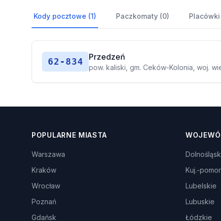
Kody pocztowe (1)
Paczkomaty (0)
Placówki
Przedzeń
62-834
pow. kaliski, gm. Ceków-Kolonia, woj. wi
POPULARNE MIASTA
WOJEWÓ
Warszawa
Dolnośląsk
Kraków
Kuj.-pomor
Wrocław
Lubelskie
Poznań
Lubuskie
Gdańsk
Łódzkie