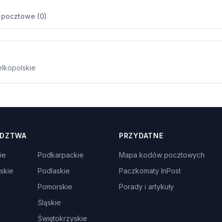
 pocztowe (0)
elkopolskie
DZTWA
PRZYDATNE
ie
Podkarpackie
Mapa kodów pocztowych
skie
Podlaskie
Paczkomaty InPost
Pomorskie
Porady i artykuły
Śląskie
Świętokrzyskie