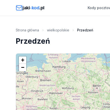
Przejdź do treści
jaki
-kod
.pl
Kody poczto
Strona główna
wielkopolskie
Przedzeń
Przedzeń
+
−