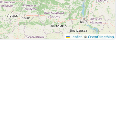
Leaflet
|
©
OpenStreetMap