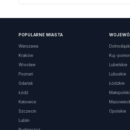
POPULARNE MIASTA
WOJEWÓ
Warszawa
Dolnośląsk
Kraków
Kuj.-pomor
Wrocław
Lubelskie
Poznań
Lubuskie
Gdańsk
Łódzkie
Łódź
Małopolsk
Katowice
Mazowieck
Szczecin
Opolskie
Lublin
Bydgoszcz