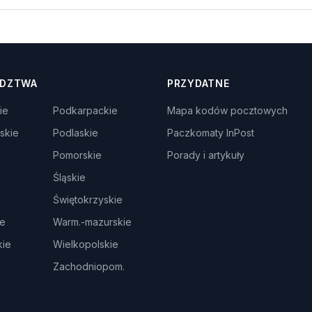
DZTWA
PRZYDATNE
ie
Podkarpackie
Mapa kodów pocztowych
skie
Podlaskie
Paczkomaty InPost
Pomorskie
Porady i artykuły
Śląskie
Świętokrzyskie
ie
Warm.-mazurskie
ie
Wielkopolskie
Zachodniopom.