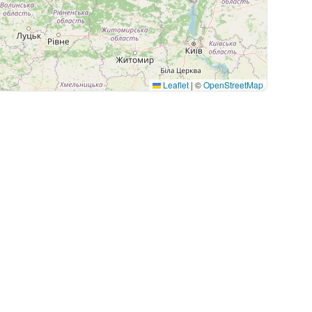
Leaflet
|
©
OpenStreetMap