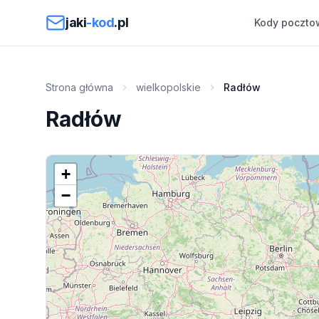
Przejdź do treści
jaki
-kod
.pl
Kody poczto
Strona główna
wielkopolskie
Radłów
Radłów
+
−