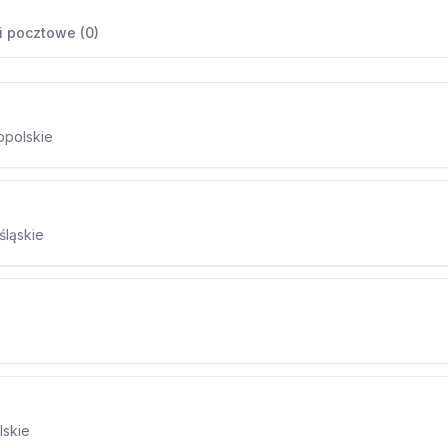
i pocztowe (0)
opolskie
śląskie
lskie