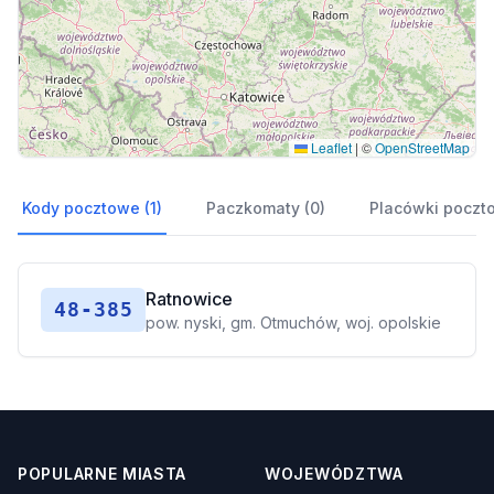
Leaflet
|
©
OpenStreetMap
Kody pocztowe (1)
Paczkomaty (0)
Placówki poczt
Ratnowice
48-385
pow. nyski, gm. Otmuchów, woj. opolskie
POPULARNE MIASTA
WOJEWÓDZTWA