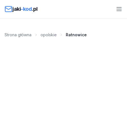
Przejdź do treści
jaki
-kod
.pl
Strona główna
opolskie
Ratnowice