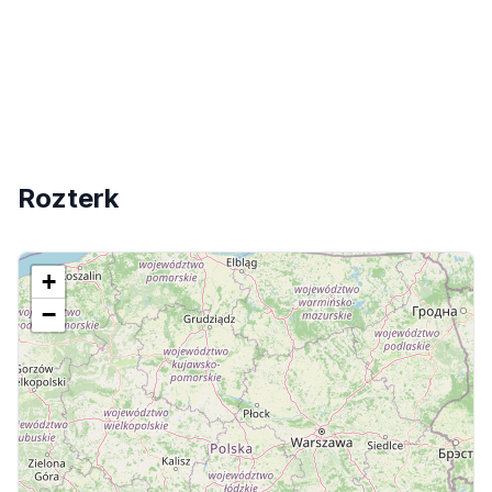
Rozterk
+
−