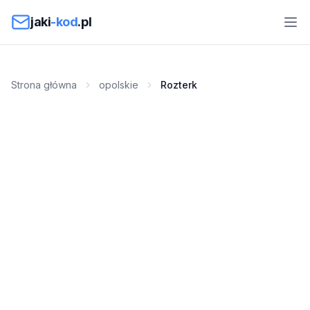
Przejdź do treści
jaki
-kod
.pl
Strona główna
opolskie
Rozterk