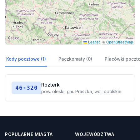
Leaflet
|
©
OpenStreetMap
Kody pocztowe (1)
Paczkomaty (0)
Placówki poczt
Rozterk
46-320
pow. oleski, gm. Praszka, woj. opolskie
POPULARNE MIASTA
WOJEWÓDZTWA