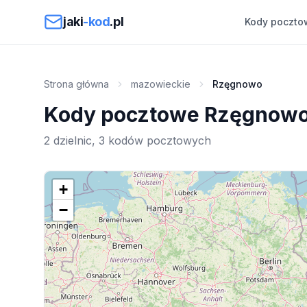
Przejdź do treści
jaki
-kod
.pl
Kody poczto
Strona główna
mazowieckie
Rzęgnowo
Kody pocztowe Rzęgnow
2 dzielnic, 3 kodów pocztowych
+
−