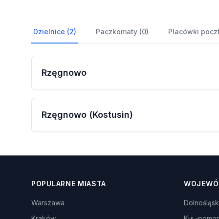
Dzielnice (2)
Paczkomaty (0)
Placówki pocz
Rzęgnowo
Rzęgnowo (Kostusin)
POPULARNE MIASTA
WOJEWÓ
Warszawa
Dolnośląsk
Kraków
Kuj.-pomor