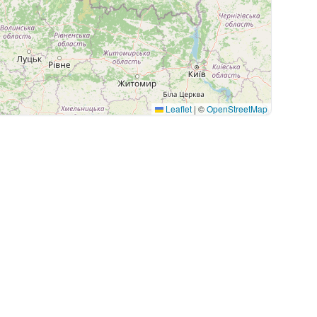
Leaflet
|
©
OpenStreetMap