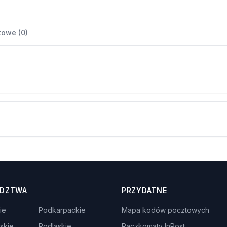
towe (0)
DZTWA
PRZYDATNE
ie
Podkarpackie
Mapa kodów pocztowych
skie
Podlaskie
Paczkomaty InPost