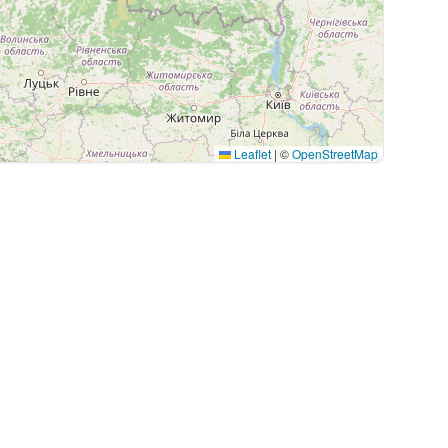
Leaflet
|
©
OpenStreetMap