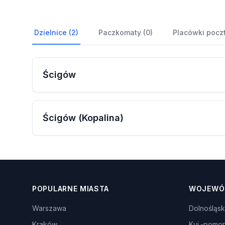
Dzielnice (2)
Paczkomaty (0)
Placówki pocz
Ścigów
Ścigów (Kopalina)
POPULARNE MIASTA
WOJEWÓ
Warszawa
Dolnośląsk
Kraków
Kuj.-pomor