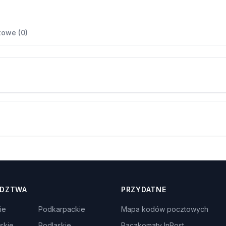
towe (0)
DZTWA
PRZYDATNE
ie
Podkarpackie
Mapa kodów pocztowych
skie
Podlaskie
Paczkomaty InPost