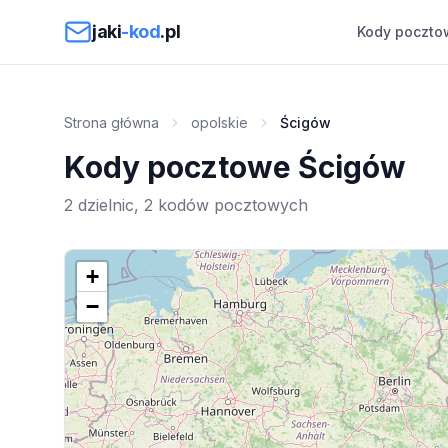
Przejdź do treści
jaki
-kod
.pl
Kody poczto
Strona główna
opolskie
Ścigów
Kody pocztowe Ścigów
2 dzielnic, 2 kodów pocztowych
+
−