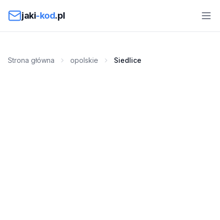
Przejdź do treści
jaki
-kod
.pl
Strona główna
opolskie
Siedlice