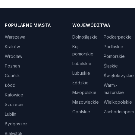
POPULARNE MIASTA
WOJEWÓDZTWA
Warszawa
Dolnośląskie
Podkarpackie
Kraków
Kuj.-
Podlaskie
pomorskie
Wrocław
Pomorskie
Lubelskie
Poznań
Śląskie
Lubuskie
Gdańsk
Świętokrzyskie
Łódzkie
Łódź
Warm.-
Małopolskie
mazurskie
Katowice
Mazowieckie
Wielkopolskie
Szczecin
Opolskie
Zachodniopom.
Lublin
Bydgoszcz
Białystok