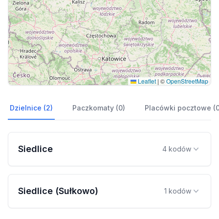
Leaflet
|
©
OpenStreetMap
Dzielnice (2)
Paczkomaty (0)
Placówki pocztowe (0
Siedlice
4 kodów
Siedlice (Sułkowo)
1 kodów