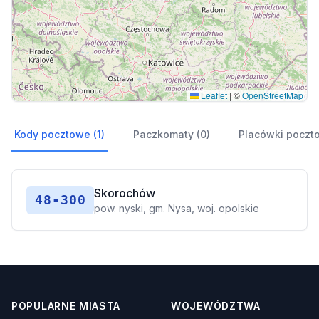
Leaflet
|
©
OpenStreetMap
Kody pocztowe (1)
Paczkomaty (0)
Placówki poczt
Skorochów
48-300
pow. nyski, gm. Nysa, woj. opolskie
POPULARNE MIASTA
WOJEWÓDZTWA