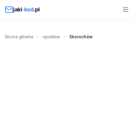
Przejdź do treści
jaki
-kod
.pl
Strona główna
opolskie
Skorochów