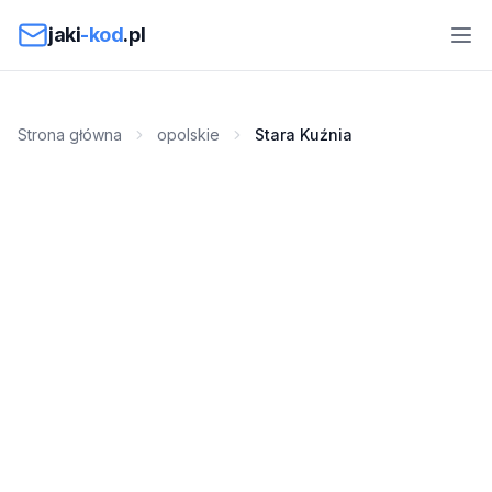
Przejdź do treści
jaki
-kod
.pl
Strona główna
opolskie
Stara Kuźnia