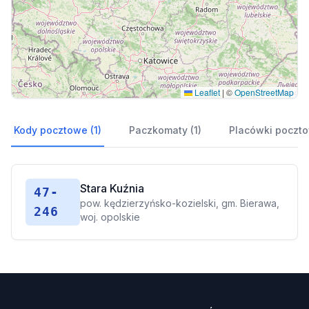
Leaflet
|
©
OpenStreetMap
Kody pocztowe (1)
Paczkomaty (1)
Placówki poczto
Stara Kuźnia
47-
pow. kędzierzyńsko-kozielski, gm. Bierawa,
246
woj. opolskie