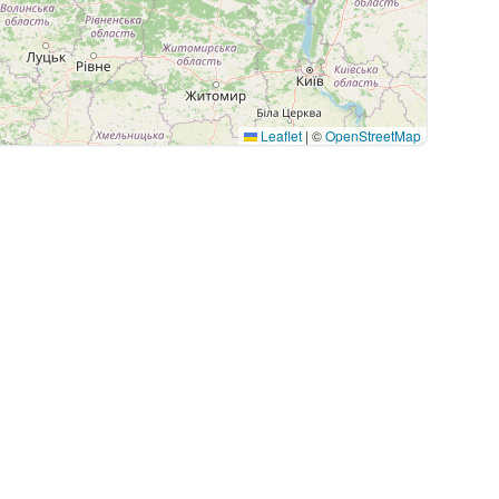
Leaflet
|
©
OpenStreetMap