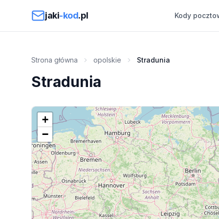
Przejdź do treści
jaki
-kod
.pl
Kody poczto
Strona główna
opolskie
Stradunia
Stradunia
+
−