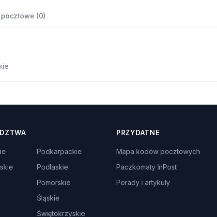
 pocztowe (0)
kie
DZTWA
PRZYDATNE
ie
Podkarpackie
Mapa kodów pocztowych
skie
Podlaskie
Paczkomaty InPost
Pomorskie
Porady i artykuły
Śląskie
Świętokrzyskie