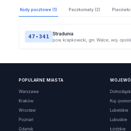
Kody pocztowe (1)
Paczkomaty (2)
Placówki
Stradunia
47-341
pow. krapkowicki, gm. Walce, woj. opols
POPULARNE MIASTA
WOJEWÓ
Warszawa
Dolnośląsk
Kraków
Kuj.-pomor
Wrocław
Lubelskie
Poznań
Lubuskie
Gdańsk
Łódzkie