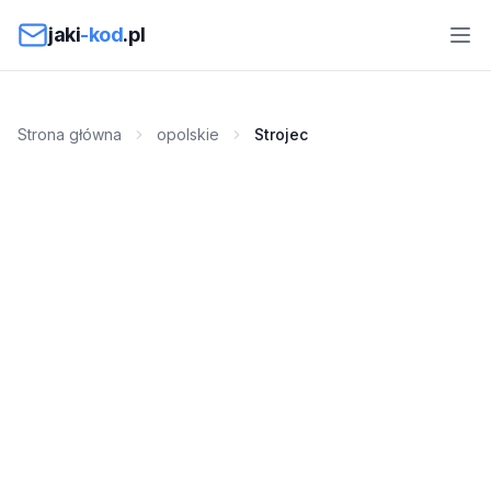
Przejdź do treści
jaki
-kod
.pl
Strona główna
opolskie
Strojec