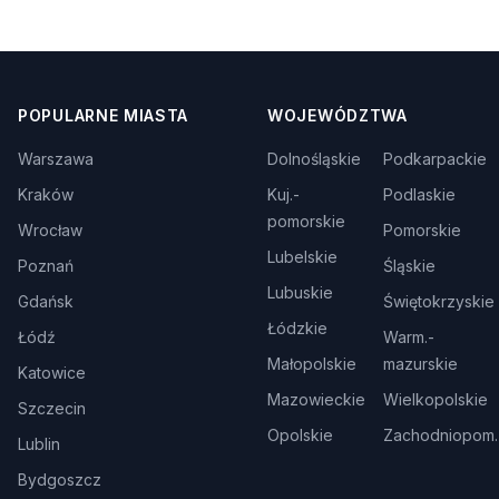
POPULARNE MIASTA
WOJEWÓDZTWA
Warszawa
Dolnośląskie
Podkarpackie
Kraków
Kuj.-
Podlaskie
pomorskie
Wrocław
Pomorskie
Lubelskie
Poznań
Śląskie
Lubuskie
Gdańsk
Świętokrzyskie
Łódzkie
Łódź
Warm.-
Małopolskie
mazurskie
Katowice
Mazowieckie
Wielkopolskie
Szczecin
Opolskie
Zachodniopom.
Lublin
Bydgoszcz