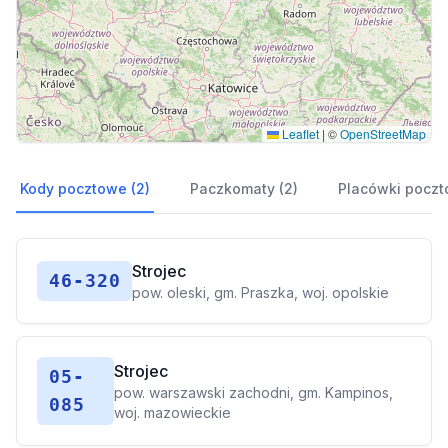
Leaflet
|
©
OpenStreetMap
Kody pocztowe (2)
Paczkomaty (2)
Placówki poczt
Strojec
46-320
pow. oleski, gm. Praszka, woj. opolskie
Strojec
05-
pow. warszawski zachodni, gm. Kampinos,
085
woj. mazowieckie