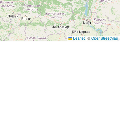
Leaflet
|
©
OpenStreetMap