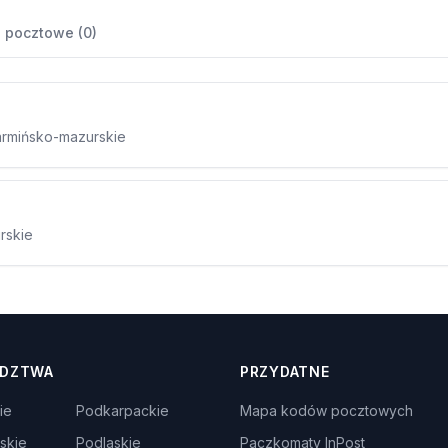
 pocztowe (0)
warmińsko-mazurskie
rskie
DZTWA
PRZYDATNE
ie
Podkarpackie
Mapa kodów pocztowych
skie
Podlaskie
Paczkomaty InPost