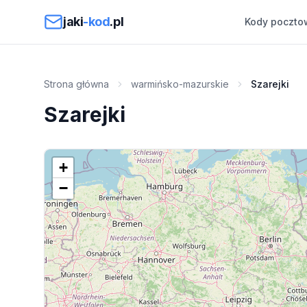
Przejdź do treści
jaki
-kod
.pl
Kody poczto
Strona główna
warmińsko-mazurskie
Szarejki
Szarejki
+
−