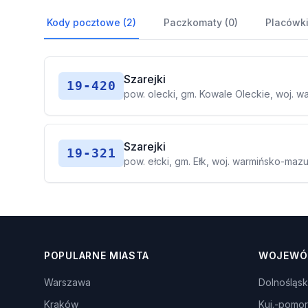
Kody pocztowe (2)
Paczkomaty (0)
Placówki
Szarejki
19-420
pow. olecki, gm. Kowale Oleckie, woj. 
Szarejki
19-321
pow. ełcki, gm. Ełk, woj. warmińsko-mazu
POPULARNE MIASTA
WOJEWÓ
Warszawa
Dolnośląsk
Kraków
Kuj.-pomor