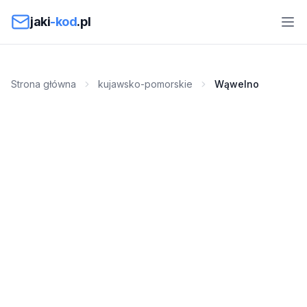
Przejdź do treści
jaki
-kod
.pl
Strona główna
kujawsko-pomorskie
Wąwelno