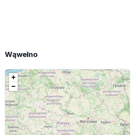
Wąwelno
+
−