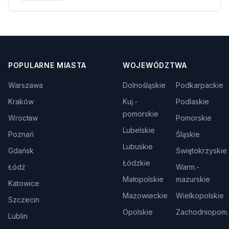
POPULARNE MIASTA
WOJEWÓDZTWA
Warszawa
Dolnośląskie
Podkarpackie
Kraków
Kuj.-
Podlaskie
pomorskie
Wrocław
Pomorskie
Lubelskie
Poznań
Śląskie
Lubuskie
Gdańsk
Świętokrzyskie
Łódzkie
Łódź
Warm.-
Małopolskie
mazurskie
Katowice
Mazowieckie
Wielkopolskie
Szczecin
Opolskie
Zachodniopom.
Lublin