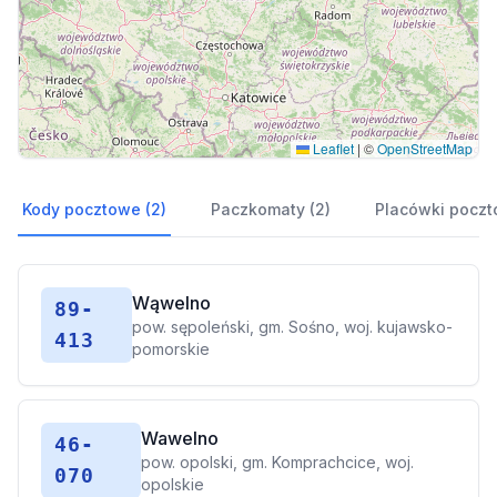
Leaflet
|
©
OpenStreetMap
Kody pocztowe (2)
Paczkomaty (2)
Placówki poczt
Wąwelno
89-
pow. sępoleński, gm. Sośno, woj. kujawsko-
413
pomorskie
Wawelno
46-
pow. opolski, gm. Komprachcice, woj.
070
opolskie