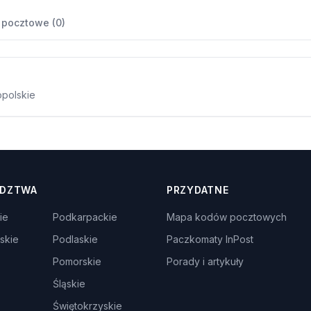
 pocztowe (0)
opolskie
DZTWA
PRZYDATNE
ie
Podkarpackie
Mapa kodów pocztowych
skie
Podlaskie
Paczkomaty InPost
Pomorskie
Porady i artykuły
Śląskie
Świętokrzyskie