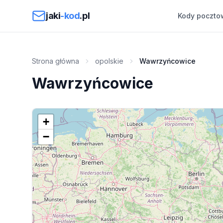
Przejdź do treści
jaki
-kod
.pl
Kody poczto
Strona główna
opolskie
Wawrzyńcowice
Wawrzyńcowice
+
−