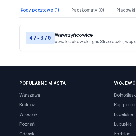
Kody pocztowe (1)
Paczkomaty (0)
Placówki
Wawrzyńcowice
47-370
pow. krapkowicki, gm. Strzeleczki, woj. 
POPULARNE MIASTA
WOJEWÓ
Warszawa
Dolnośląsk
Kraków
Kuj.-pomor
Wrocław
Lubelskie
Poznań
Lubuskie
Gdańsk
Łódzkie