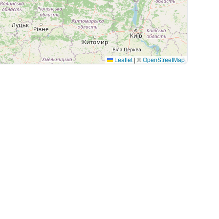
Leaflet
|
©
OpenStreetMap