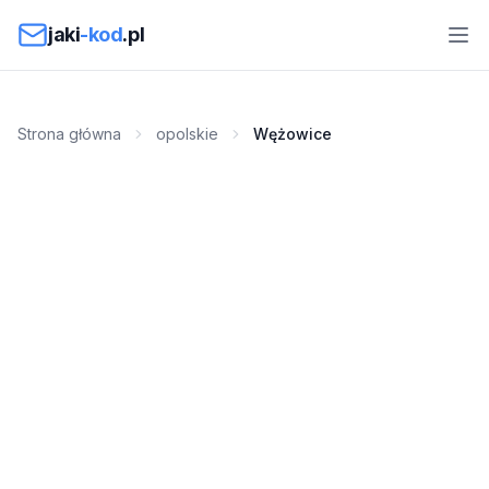
Przejdź do treści
jaki
-kod
.pl
Strona główna
opolskie
Wężowice