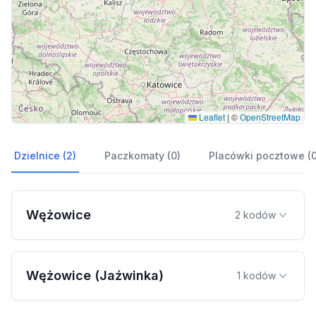
Leaflet
|
©
OpenStreetMap
Dzielnice (2)
Paczkomaty (0)
Placówki pocztowe (0
Wężowice
2 kodów
Wężowice (Jaźwinka)
1 kodów