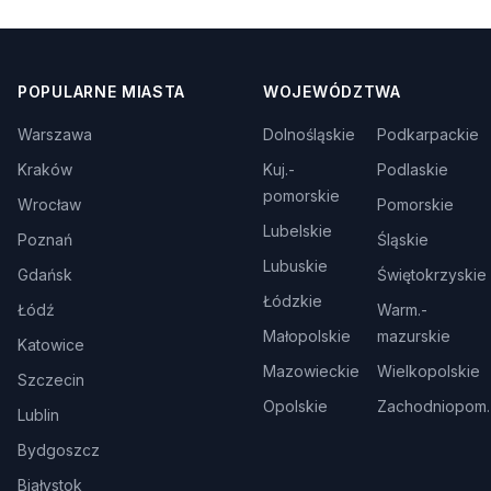
POPULARNE MIASTA
WOJEWÓDZTWA
Warszawa
Dolnośląskie
Podkarpackie
Kraków
Kuj.-
Podlaskie
pomorskie
Wrocław
Pomorskie
Lubelskie
Poznań
Śląskie
Lubuskie
Gdańsk
Świętokrzyskie
Łódzkie
Łódź
Warm.-
Małopolskie
mazurskie
Katowice
Mazowieckie
Wielkopolskie
Szczecin
Opolskie
Zachodniopom.
Lublin
Bydgoszcz
Białystok