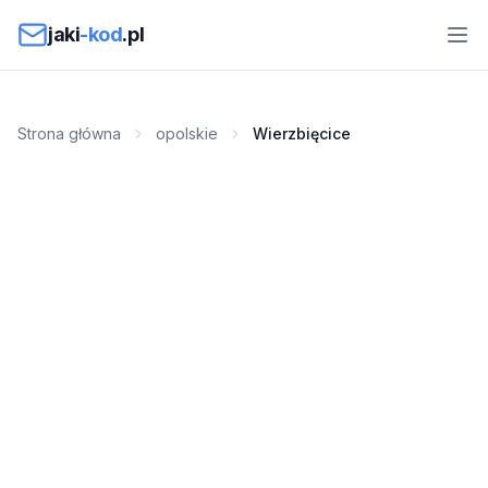
Przejdź do treści
jaki
-kod
.pl
Strona główna
opolskie
Wierzbięcice