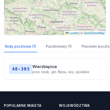
Leaflet
|
©
OpenStreetMap
Kody pocztowe (1)
Paczkomaty (1)
Placówki poczto
Wierzbięcice
48-303
pow. nyski, gm. Nysa, woj. opolskie
POPULARNE MIASTA
WOJEWÓDZTWA