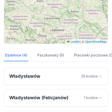
Leaflet
|
©
OpenStreetMap
Dzielnice (4)
Paczkomaty (5)
Placówki pocztowe (0
Władysławów
29 kodów
Władysławów (Felicjanów)
1 kodów