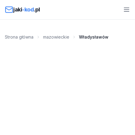
Przejdź do treści
jaki
-kod
.pl
Strona główna
mazowieckie
Władysławów