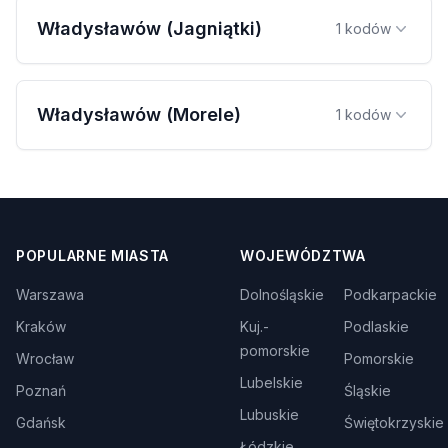
Władysławów (Jagniątki)
1 kodów
Władysławów (Morele)
1 kodów
POPULARNE MIASTA
WOJEWÓDZTWA
Warszawa
Dolnośląskie
Podkarpackie
Kraków
Kuj.-
Podlaskie
pomorskie
Wrocław
Pomorskie
Lubelskie
Poznań
Śląskie
Lubuskie
Gdańsk
Świętokrzyskie
Łódzkie