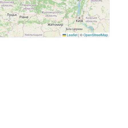
Leaflet
|
©
OpenStreetMap