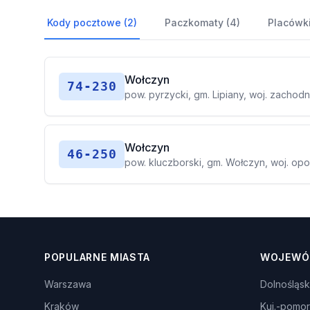
Kody pocztowe (2)
Paczkomaty (4)
Placówki
Wołczyn
74-230
pow. pyrzycki, gm. Lipiany, woj. zacho
Wołczyn
46-250
pow. kluczborski, gm. Wołczyn, woj. opo
POPULARNE MIASTA
WOJEWÓ
Warszawa
Dolnośląsk
Kraków
Kuj.-pomor