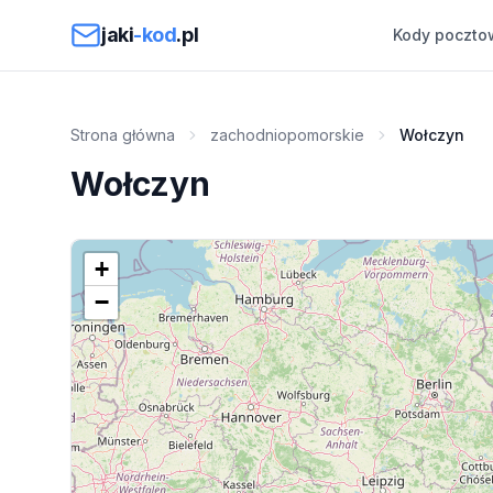
Przejdź do treści
jaki
-kod
.pl
Kody poczto
Strona główna
zachodniopomorskie
Wołczyn
Wołczyn
+
−