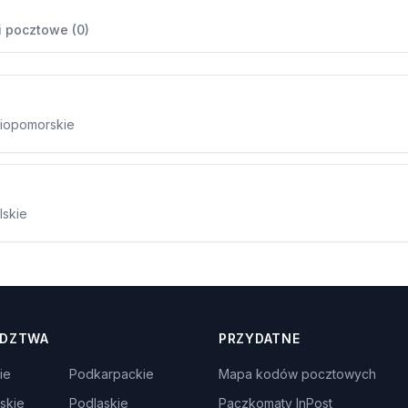
 pocztowe (0)
dniopomorskie
lskie
DZTWA
PRZYDATNE
ie
Podkarpackie
Mapa kodów pocztowych
skie
Podlaskie
Paczkomaty InPost