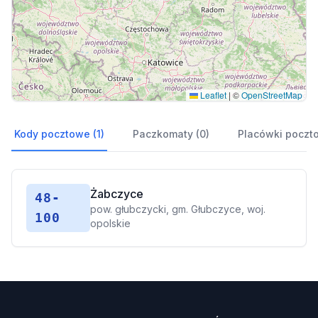
Leaflet
|
©
OpenStreetMap
Kody pocztowe (1)
Paczkomaty (0)
Placówki poczt
Żabczyce
48-
pow. głubczycki, gm. Głubczyce, woj.
100
opolskie