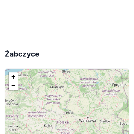
Żabczyce
+
−