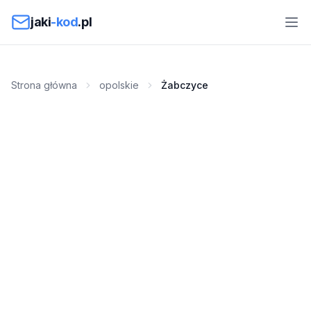
Przejdź do treści
jaki
-kod
.pl
Strona główna
opolskie
Żabczyce