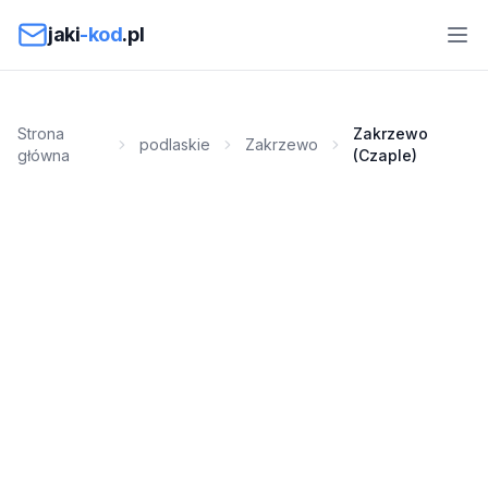
Przejdź do treści
jaki
-kod
.pl
Strona
Zakrzewo
podlaskie
Zakrzewo
główna
(Czaple)