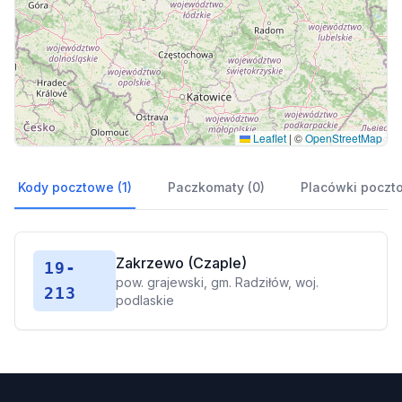
Leaflet
|
©
OpenStreetMap
Kody pocztowe (1)
Paczkomaty (0)
Placówki poczt
Zakrzewo (Czaple)
19-
pow. grajewski, gm. Radziłów, woj.
213
podlaskie