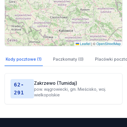
Leaflet
|
©
OpenStreetMap
Kody pocztowe (1)
Paczkomaty (0)
Placówki poczt
Zakrzewo (Tumidaj)
62-
pow. wągrowiecki, gm. Mieścisko, woj.
291
wielkopolskie