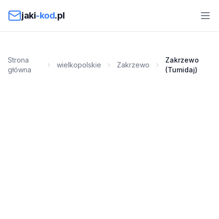
Przejdź do treści
jaki
-kod
.pl
Strona
Zakrzewo
wielkopolskie
Zakrzewo
główna
(Tumidaj)