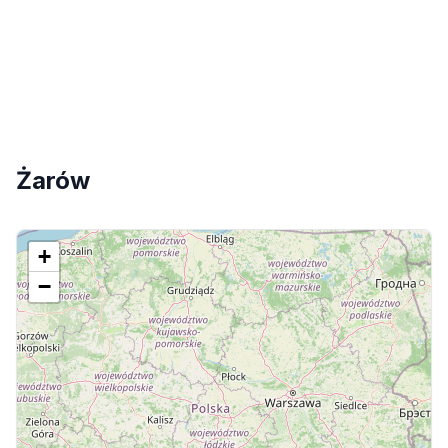
Żarów
+
−