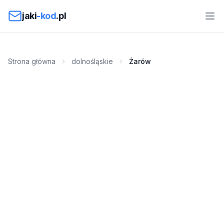
Przejdź do treści
jaki
-kod
.pl
Strona główna
dolnośląskie
Żarów