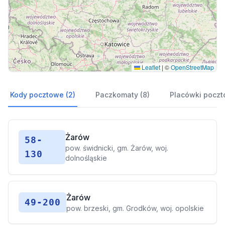
Leaflet
|
©
OpenStreetMap
Kody pocztowe (2)
Paczkomaty (8)
Placówki poczt
Żarów
58-
pow. świdnicki, gm. Żarów, woj.
130
dolnośląskie
Żarów
49-200
pow. brzeski, gm. Grodków, woj. opolskie