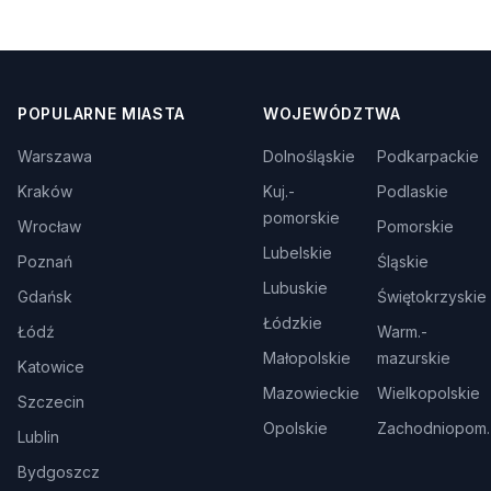
POPULARNE MIASTA
WOJEWÓDZTWA
Warszawa
Dolnośląskie
Podkarpackie
Kraków
Kuj.-
Podlaskie
pomorskie
Wrocław
Pomorskie
Lubelskie
Poznań
Śląskie
Lubuskie
Gdańsk
Świętokrzyskie
Łódzkie
Łódź
Warm.-
Małopolskie
mazurskie
Katowice
Mazowieckie
Wielkopolskie
Szczecin
Opolskie
Zachodniopom.
Lublin
Bydgoszcz