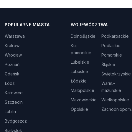
POPULARNE MIASTA
WOJEWÓDZTWA
Warszawa
Dolnośląskie
Podkarpackie
Kraków
Kuj.-
Podlaskie
pomorskie
Wrocław
Pomorskie
Lubelskie
Poznań
Śląskie
Lubuskie
Gdańsk
Świętokrzyskie
Łódzkie
Łódź
Warm.-
Małopolskie
mazurskie
Katowice
Mazowieckie
Wielkopolskie
Szczecin
Opolskie
Zachodniopom.
Lublin
Bydgoszcz
Białystok