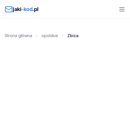
Przejdź do treści
jaki
-kod
.pl
Strona główna
opolskie
Zbica