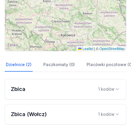
Leaflet
|
©
OpenStreetMap
Dzielnice (2)
Paczkomaty (0)
Placówki pocztowe (0
Zbica
1 kodów
Zbica (Wołcz)
1 kodów