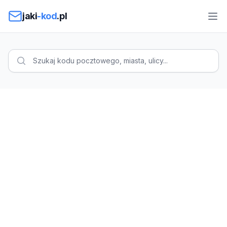
Przejdź do treści
jaki
-kod
.pl