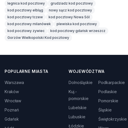
legnica kod pocztowy
grudziadz kod pocztowy
kod pocztowy elbląg
nowy sącz kod pocztowy
kod pocztowy tczew
kod pocztowy Nowa Sól
kod pocztowy milanówek
plewiska kod pocztowy
kod pocztowy zywiec
kod pocztowy gdańsk wrzeszcz
Gorzów Wielkopolski Kod pocztowy
POPULARNE MIASTA
WOJEWÓDZTWA
Warszawa
Dolnośląskie
Podkarpackie
Kraków
Kuj.-
Podlaskie
pomorskie
Wrocław
Pomorskie
Lubelskie
Poznań
Śląskie
Lubuskie
Gdańsk
Świętokrzyskie
Łódzkie