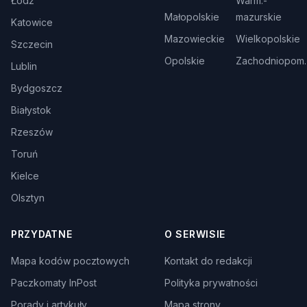
Łódź
Warm.-
Małopolskie
mazurskie
Katowice
Mazowieckie
Wielkopolskie
Szczecin
Opolskie
Zachodniopom.
Lublin
Bydgoszcz
Białystok
Rzeszów
Toruń
Kielce
Olsztyn
PRZYDATNE
O SERWISIE
Mapa kodów pocztowych
Kontakt do redakcji
Paczkomaty InPost
Polityka prywatności
Porady i artykuły
Mapa strony