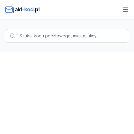
Przejdź do treści
jaki
-kod
.pl