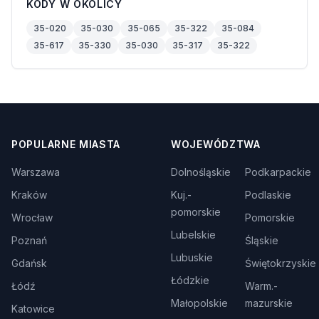
KODY W OKOLICY
35-020
35-030
35-065
35-322
35-084
35-617
35-330
35-030
35-317
35-322
POPULARNE MIASTA
WOJEWÓDZTWA
Warszawa
Dolnośląskie
Podkarpackie
Kraków
Kuj.-
Podlaskie
pomorskie
Wrocław
Pomorskie
Lubelskie
Poznań
Śląskie
Lubuskie
Gdańsk
Świętokrzyskie
Łódzkie
Łódź
Warm.-
Małopolskie
mazurskie
Katowice