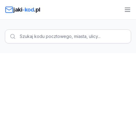
Przejdź do treści
jaki
-kod
.pl