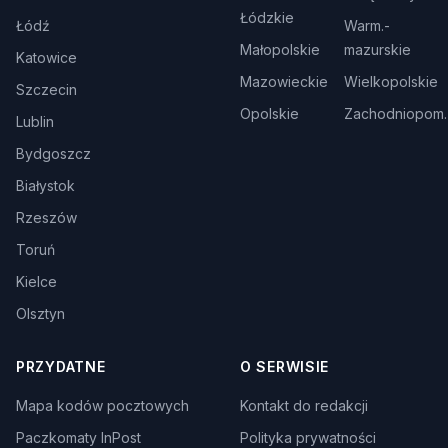
Łódzkie
Łódź
Warm.-
Małopolskie
mazurskie
Katowice
Mazowieckie
Wielkopolskie
Szczecin
Opolskie
Zachodniopom.
Lublin
Bydgoszcz
Białystok
Rzeszów
Toruń
Kielce
Olsztyn
PRZYDATNE
O SERWISIE
Mapa kodów pocztowych
Kontakt do redakcji
Paczkomaty InPost
Polityka prywatności