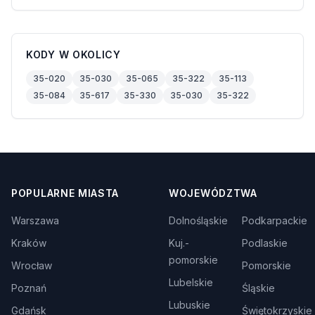
KODY W OKOLICY
35-020
35-030
35-065
35-322
35-113
35-084
35-617
35-330
35-030
35-322
POPULARNE MIASTA
WOJEWÓDZTWA
Warszawa
Dolnośląskie
Podkarpackie
Kraków
Kuj.-
Podlaskie
pomorskie
Wrocław
Pomorskie
Lubelskie
Poznań
Śląskie
Lubuskie
Gdańsk
Świętokrzyskie